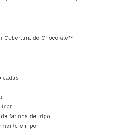
m Cobertura de Chocolate**
picadas
eo
çúcar
 de farinha de trigo
fermento em pó