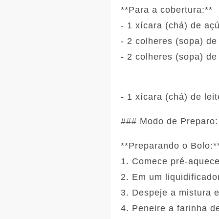
**Para a cobertura:**
- 1 xícara (chá) de aç
- 2 colheres (sopa) d
- 2 colheres (sopa) d
- 1 xícara (chá) de leit
### Modo de Preparo:
**Preparando o Bolo:*
1. Comece pré-aquecen
2. Em um liquidificad
3. Despeje a mistura 
4. Peneire a farinha 