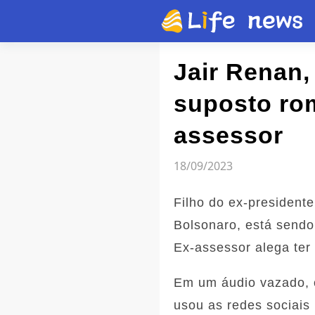
Artigo
Jair Renan, 
suposto ro
Vídeos
assessor
Flash news
18/09/2023
Filho do ex-president
Bolsonaro, está sendo
Ex-assessor alega ter
Em um áudio vazado, o
usou as redes sociais