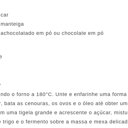
úcar
e manteiga
e achocolatado em pó ou chocolate em pó
e
*
do o forno a 180°C. Unte e enfarinhe uma forma 
or, bata as cenouras, os ovos e o óleo até obter 
em uma tigela grande e acrescente o açúcar, mist
de trigo e o fermento sobre a massa e mexa delica