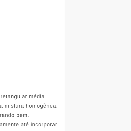
retangular média.
uma mistura homogênea.
urando bem.
damente até incorporar