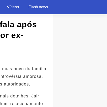
Vídeos
Flash news
 fala após
or ex-
o mais novo da família
ontrovérsia amorosa.
s autoridades.
ais detalhes. Jair
enhum relacionamento