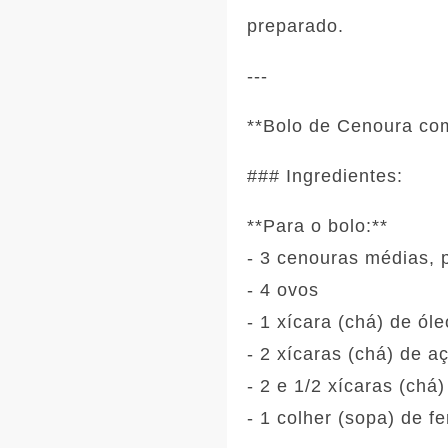
preparado.
---
**Bolo de Cenoura co
### Ingredientes:
**Para o bolo:**
- 3 cenouras médias, 
- 4 ovos
- 1 xícara (chá) de ól
- 2 xícaras (chá) de a
- 2 e 1/2 xícaras (chá)
- 1 colher (sopa) de 