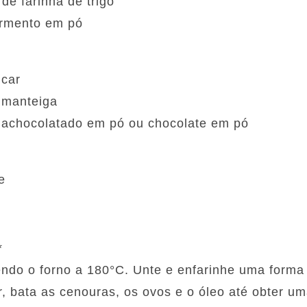
 de farinha de trigo
fermento em pó
úcar
e manteiga
e achocolatado em pó ou chocolate em pó
e
*
do o forno a 180°C. Unte e enfarinhe uma forma 
or, bata as cenouras, os ovos e o óleo até obter 