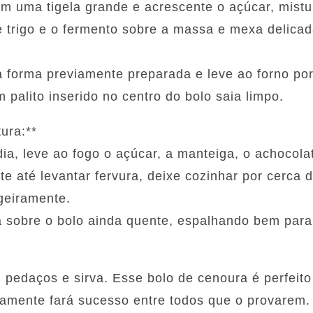
em uma tigela grande e acrescente o açúcar, mist
de trigo e o fermento sobre a massa e mexa delica
a forma previamente preparada e leve ao forno p
 palito inserido no centro do bolo saia limpo.
ura:**
a, leve ao fogo o açúcar, a manteiga, o achocolat
e até levantar fervura, deixe cozinhar por cerca 
igeiramente.
a sobre o bolo ainda quente, espalhando bem para 
em pedaços e sirva. Esse bolo de cenoura é perfei
tamente fará sucesso entre todos que o provarem.