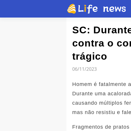
Artigo
SC: Durant
contra o c
Vídeos
trágico
Flash news
06/11/2023
Homem é fatalmente ag
Durante uma acalorada
causando múltiplos fe
mas não resistiu e fal
Fragmentos de pratos 