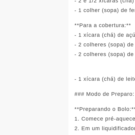
- 2 e 1/2 xícaras (chá)
- 1 colher (sopa) de 
**Para a cobertura:**
- 1 xícara (chá) de aç
- 2 colheres (sopa) d
- 2 colheres (sopa) d
- 1 xícara (chá) de leit
### Modo de Preparo:
**Preparando o Bolo:*
1. Comece pré-aquecen
2. Em um liquidificad