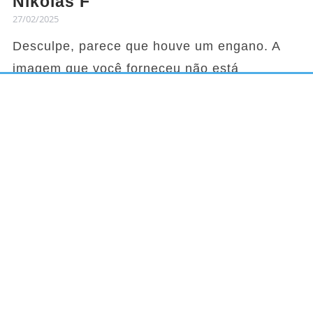
Nikolas F
27/02/2025
Desculpe, parece que houve um engano. A
imagem que você forneceu não está
relacionada a uma receita ou qualquer tipo de
conteúdo culinário. Para poder ajudar a
extrair ou criar uma receita, por favor,
compartilhe texto ou um artigo específico que
contenha informações sobre ingredientes e
modo de preparo. Com essas informações,
ficarei feliz em ajudar!