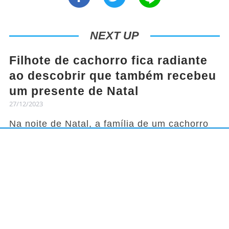
NEXT UP
Filhote de cachorro fica radiante
ao descobrir que também recebeu
um presente de Natal
27/12/2023
Na noite de Natal, a família de um cachorro
chamado Tomasito tem o hábito de trocar
presentes. Ninguém é esquecido, nem
mesmo o pet, pertencente à jovem Diana
Carolina Ariza Rodriguez. Em um vídeo
compartilhado no TikTok, é possível ver a
alegria de Tomasito ao descobrir o que