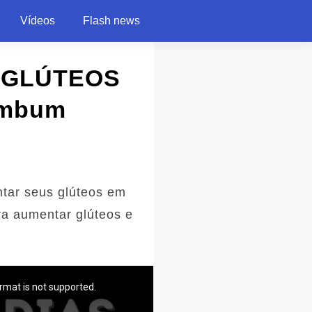
Vídeos
Flash news
 GLÚTEOS
Bumbum
ntar seus glúteos em
ra aumentar glúteos e
rmat is not supported.