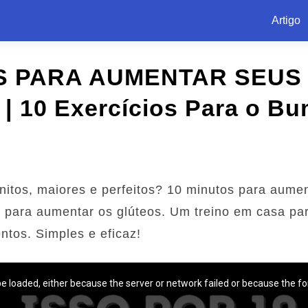
Artigo
S PARA AUMENTAR SEUS
 | 10 Exercícios Para o 
onitos, maiores e perfeitos? 10 minutos para aume
os para aumentar os glúteos. Um treino em casa pa
tos. Simples e eficaz!
e loaded, either because the server or network failed or because the fo