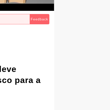
Feedback
deve
co para a