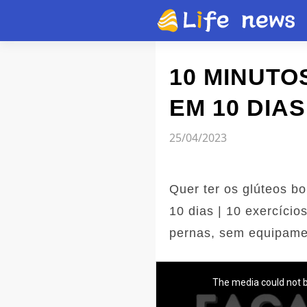
Artigo
10 MINUTO
EM 10 DIAS
Vídeos
25/04/2023
Flash news
Quer ter os glúteos b
10 dias | 10 exercíci
pernas, sem equipamen
The media could not b