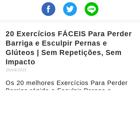
20 Exercícios FÁCEIS Para Perder
Barriga e Esculpir Pernas e
Glúteos | Sem Repetições, Sem
Impacto
29/04/2023
Os 20 melhores Exercícios Para Perder
Barriga rápido e Esculpir Pernas e
Glúteos em casa [Sem Repetições]
Montamos um super treino de 15 minutos
para você, que quer emagrecer perdendo
barriga e esculpindo suas pernas e
glúteos em casa. Serão 20 exercícios
distintos, sem repetições, sem impacto e