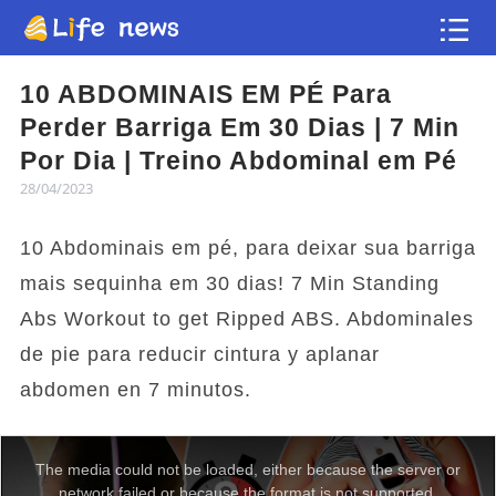
Artigo
10 ABDOMINAIS EM PÉ Para
Perder Barriga Em 30 Dias | 7 Min
Vídeos
Por Dia | Treino Abdominal em Pé
28/04/2023
Flash news
10 Abdominais em pé, para deixar sua barriga
mais sequinha em 30 dias! 7 Min Standing
Abs Workout to get Ripped ABS. Abdominales
de pie para reducir cintura y aplanar
abdomen en 7 minutos.
The media could not be loaded, either because the server or
network failed or because the format is not supported.