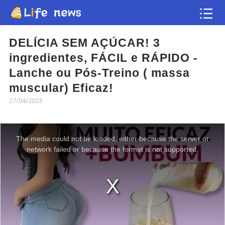
Artigo
DELÍCIA SEM AÇÚCAR! 3
ingredientes, FÁCIL e RÁPIDO -
Vídeos
Lanche ou Pós-Treino ( massa
muscular) Eficaz!
Flash news
27/04/2023
The media could not be loaded, either because the server or
network failed or because the format is not supported.