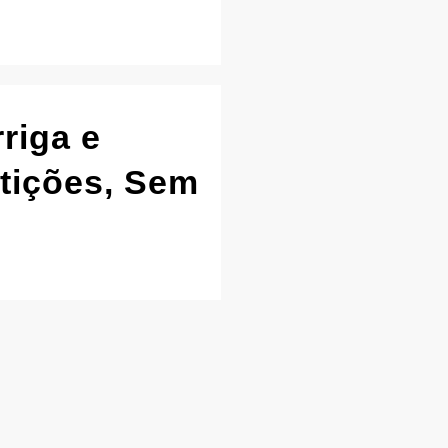
riga e
etições, Sem
 Pernas e Glúteos
tos para você, que
teos em casa. Serão
 poderá fazer em