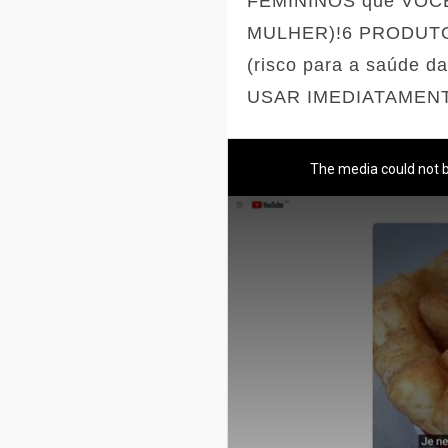
FEMININOS que VOCÊ
MULHER)!6 PRODUTO
(risco para a saúd
USAR IMEDIATAMENTE 
The media could not b