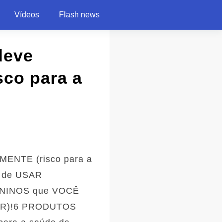
Vídeos
Flash news
deve
co para a
NTE (risco para a
 de USAR
ININOS que VOCÊ
HER)!6 PRODUTOS