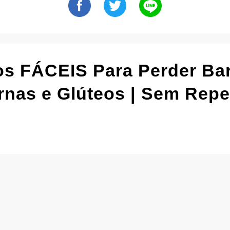
os FÁCEIS Para Perder Bar
rnas e Glúteos | Sem Rep
cícios Para Perder Barriga rápido e Esculpir
ições] Montamos um super treino de 15 minu
endo barriga e esculpindo suas pernas e glú
ntos, sem repetições, sem impacto e que você