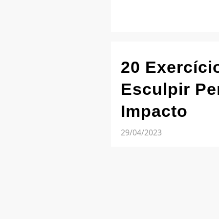
20 Exercíci
Esculpir Pe
Impacto
29/04/2023
Os 20 melhores Exer
em casa [Sem Repet
quer emagrecer perd
20 exercícios disti